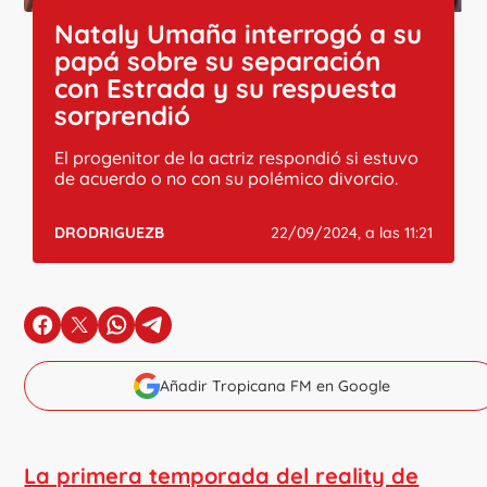
Nataly Umaña interrogó a su
papá sobre su separación
con Estrada y su respuesta
sorprendió
El progenitor de la actriz respondió si estuvo
de acuerdo o no con su polémico divorcio.
DRODRIGUEZB
22/09/2024, a las 11:21
en Facebook
en X
en Whatsapp
en Telegram
Añadir Tropicana FM en Google
La primera temporada del reality de