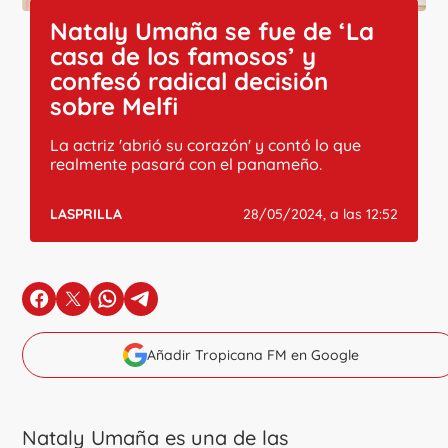
Nataly Umaña se fue de ‘La
casa de los famosos’ y
confesó radical decisión
sobre Melfi
La actriz 'abrió su corazón' y contó lo que
realmente pasará con el panameño.
LASPRILLA
28/05/2024, a las 12:52
en Facebook
en X
en Whatsapp
en Telegram
Añadir Tropicana FM en Google
Nataly Umaña es una de las