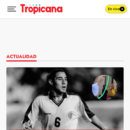
En vivo
Desplegar menú principal
Ir al contenido
ACTUALIDAD