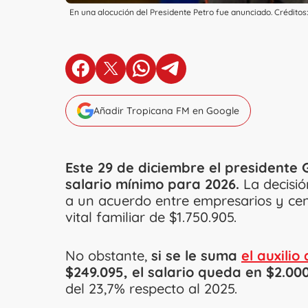
En una alocución del Presidente Petro fue anunciado. Crédito
en Facebook
en X
en Whatsapp
en Telegram
Añadir Tropicana FM en Google
Este 29 de diciembre el presidente
salario mínimo para 2026.
La decisió
a un acuerdo entre empresarios y cen
vital familiar de $1.750.905.
No obstante,
si se le suma
el auxilio
$249.095, el salario queda en $2.00
del 23,7% respecto al 2025.