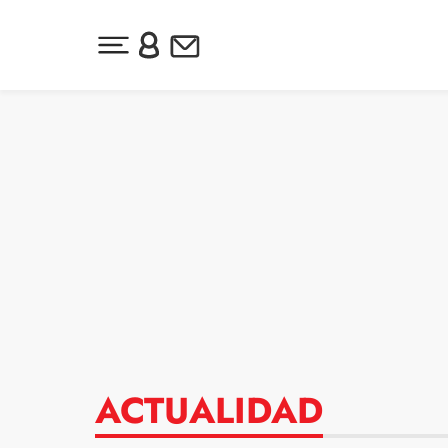
Desplegar menú principal
Inicia sesión o regístrate
Newsletter
Ir al contenido
ACTUALIDAD