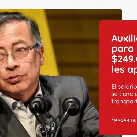
Auxil
para
$249.
les a
El salar
se tiene 
transpor
MARGARITA