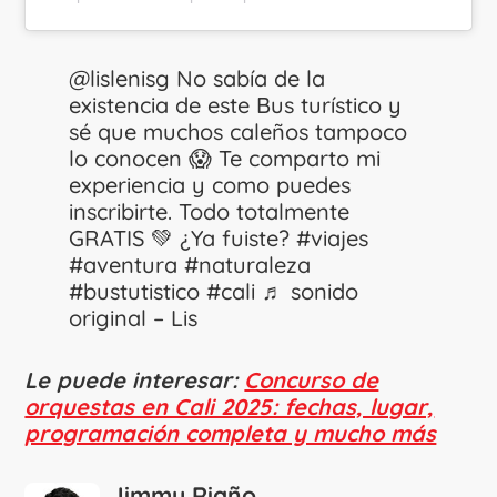
@lislenisg
No sabía de la
existencia de este Bus turístico y
sé que muchos caleños tampoco
lo conocen 😱 Te comparto mi
experiencia y como puedes
inscribirte. Todo totalmente
GRATIS 💚 ¿Ya fuiste?
#viajes
#aventura
#naturaleza
#bustutistico
#cali
♬ sonido
original – Lis
Le puede interesar:
Concurso de
orquestas en Cali 2025: fechas, lugar,
programación completa y mucho más
Jimmy Riaño