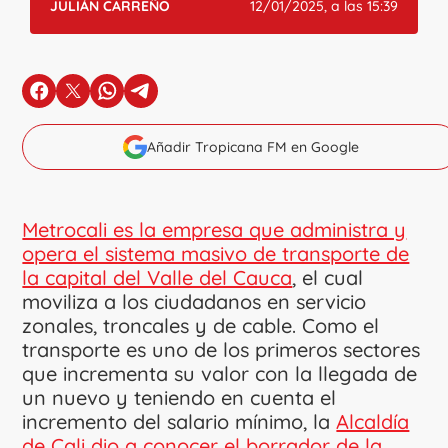
JULIÁN CARREÑO
12/01/2025, a las 15:39
en Facebook
en X
en Whatsapp
en Telegram
Añadir Tropicana FM en Google
Metrocali es la empresa que administra y
opera el sistema masivo de transporte de
la capital del Valle del Cauca
, el cual
moviliza a los ciudadanos en servicio
zonales, troncales y de cable. Como el
transporte es uno de los primeros sectores
que incrementa su valor con la llegada de
un nuevo y teniendo en cuenta el
incremento del salario mínimo, la
Alcaldía
de Cali dio a conocer el borrador de la