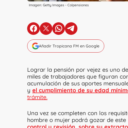
Imagen: Getty Images - Colpensiones
en Facebook
en X
en Whatsapp
en Telegram
Añadir Tropicana FM en Google
Lograr la pensión por vejez es uno d
miles de trabajadores que figuran c
acumulación de sus aportes mensual
y
el cumplimiento de su edad mínima
trámite.
Una vez se completen con los requisit
hombre o mujer podrá gozar de este d
control y revisión sobre su extrac