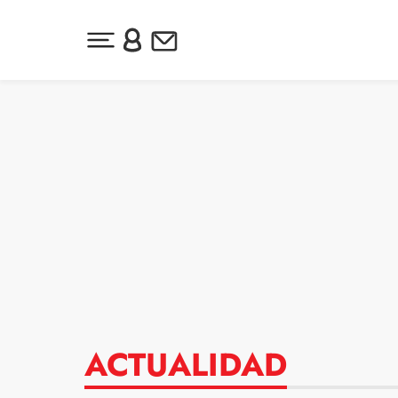
Desplegar menú principal
Inicia sesión o regístrate
Newsletter
Ir al contenido
ACTUALIDAD