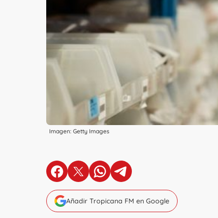
Imagen: Getty Images
en Facebook
en X
en Whatsapp
en Telegram
Añadir Tropicana FM en Google