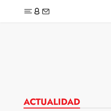
Desplegar menú principal
Inicia sesión o regístrate
Newsletter
Ir al contenido
ACTUALIDAD