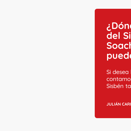
¿Dónd
del S
Soac
puede
Si desea 
contamos
Sisbén t
JULIÁN CA