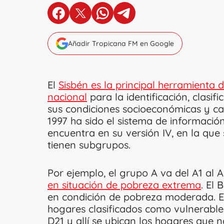
en Facebook
en X
en Whatsapp
en Telegram
Añadir Tropicana FM en Google
El
Sisbén es la principal herramienta 
nacional
para la identificación, clasif
sus condiciones socioeconómicas y c
1997 ha sido el sistema de informació
encuentra en su versión IV, en la que 
tienen subgrupos.
Por ejemplo, el grupo A va del A1 al A
en situación de pobreza extrema
. El 
en condición de pobreza moderada. El 
hogares clasificados como vulnerables
D21 y allí se ubican los hogares que 