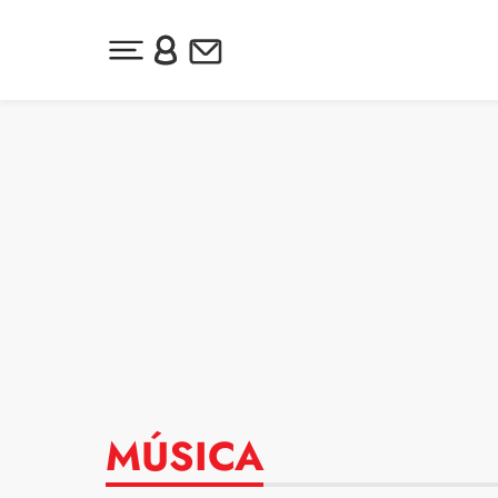
Desplegar menú principal
Inicia sesión o regístrate
Newsletter
Ir al contenido
MÚSICA