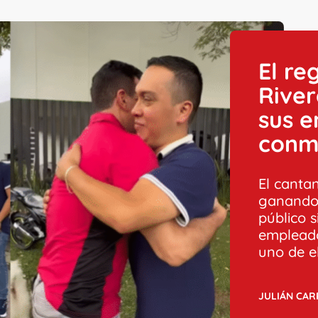
El re
River
sus e
conm
El canta
ganando 
público 
empleados
uno de el
JULIÁN CA