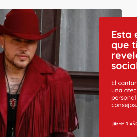
Esta 
que t
revel
socia
El canta
una afec
personal
consejos
JIMMY RIAÑ