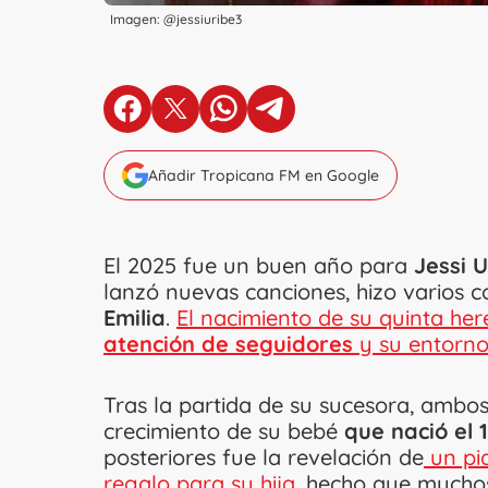
Imagen: @jessiuribe3
en Facebook
en X
en Whatsapp
en Telegram
Añadir Tropicana FM en Google
El 2025 fue un buen año para
Jessi 
lanzó nuevas canciones, hizo varios c
Emilia
.
El nacimiento de su quinta her
atención de seguidores
y su entorno
Tras la partida de su sucesora, ambos
crecimiento de su bebé
que nació el 
posteriores fue la revelación de
un pi
regalo para su hija
, hecho que muchos