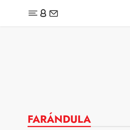
Desplegar menú principal
Inicia sesión o regístrate
Newsletter
Ir al contenido
FARÁNDULA