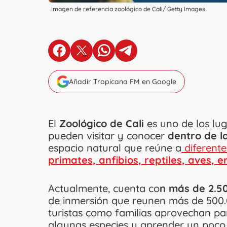
Imagen de referencia zoológico de Cali/ Getty Images
en Facebook
en X
en Whatsapp
en Telegram
Añadir Tropicana FM en Google
El
Zoológico de Cali
es uno de los lug
pueden visitar y conocer
dentro de la
espacio natural que reúne a
diferente
primates, anfibios, reptiles, aves, e
Actualmente, cuenta co
n más de 2.50
de inmersión que reunen más de 500.
turistas como familias aprovechan par
algunas especies y aprender un poco 