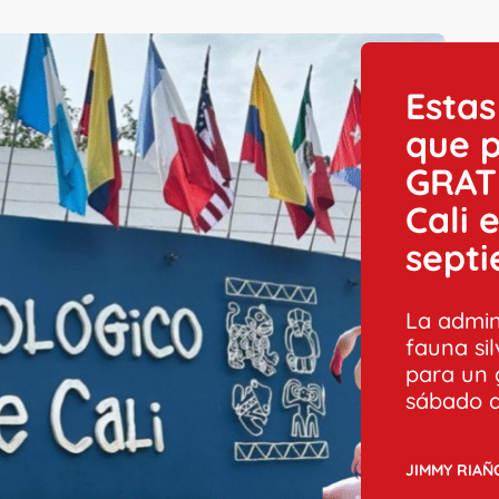
Estas
que 
GRATI
Cali 
sept
La admin
fauna sil
para un 
sábado d
JIMMY RIAÑ