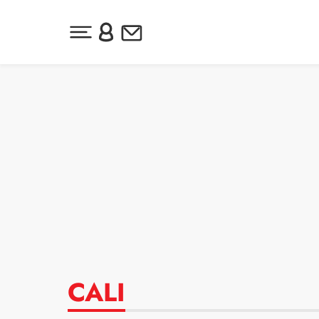
Desplegar menú principal
Inicia sesión o regístrate
Newsletter
Ir al contenido
CALI