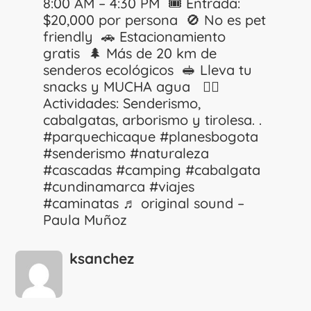
8:00 AM – 4:30 PM 🎟️ Entrada:
$20,000 por persona 🚫 No es pet
friendly 🚗 Estacionamiento
gratis 🌲 Más de 20 km de
senderos ecológicos 🥪 Lleva tu
snacks y MUCHA agua 🚴‍♂️
Actividades: Senderismo,
cabalgatas, arborismo y tirolesa. .
#parquechicaque
#planesbogota
#senderismo
#naturaleza
#cascadas
#camping
#cabalgata
#cundinamarca
#viajes
#caminatas
♬ original sound –
Paula Muñoz
ksanchez