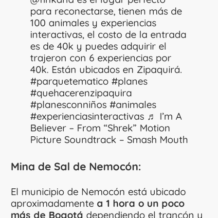
para reconectarse, tienen más de
100 animales y experiencias
interactivas, el costo de la entrada
es de 40k y puedes adquirir el
trajeron con 6 experiencias por
40k. Están ubicados en Zipaquirá.
#parquetematico
#planes
#quehacerenzipaquira
#planesconniños
#animales
#experienciasinteractivas
♬ I’m A
Believer – From “Shrek” Motion
Picture Soundtrack – Smash Mouth
Mina de Sal de Nemocón:
El municipio de Nemocón está ubicado
aproximadamente
a 1 hora o un poco
más de Bogotá
dependiendo el trancón y