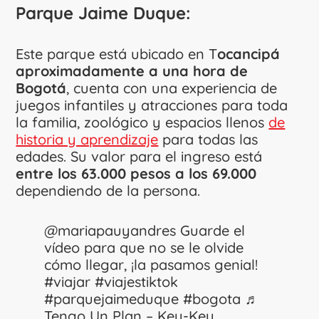
Parque Jaime Duque:
Este parque está ubicado en T
ocancipá
aproximadamente a una hora de
Bogotá
, cuenta con una experiencia de
juegos infantiles y atracciones para toda
la familia, zoológico y espacios llenos
de
historia y aprendizaje
para todas las
edades. Su valor para el ingreso está
entre los 63.000 pesos a los 69.000
dependiendo de la persona.
@mariapauyandres
Guarde el
vídeo para que no se le olvide
cómo llegar, ¡la pasamos genial!
#viajar
#viajestiktok
#parquejaimeduque
#bogota
♬
Tengo Un Plan – Key-Key