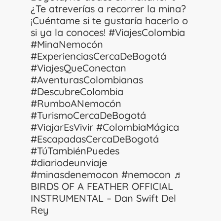
¿Te atreverías a recorrer la mina?
¡Cuéntame si te gustaría hacerlo o
si ya la conoces!
#ViajesColombia
#MinaNemocón
#ExperienciasCercaDeBogotá
#ViajesQueConectan
#AventurasColombianas
#DescubreColombia
#RumboANemocón
#TurismoCercaDeBogotá
#ViajarEsVivir
#ColombiaMágica
#EscapadasCercaDeBogotá
#TúTambiénPuedes
#diariodeunviaje
#minasdenemocon
#nemocon
♬
BIRDS OF A FEATHER OFFICIAL
INSTRUMENTAL – Dan Swift Del
Rey