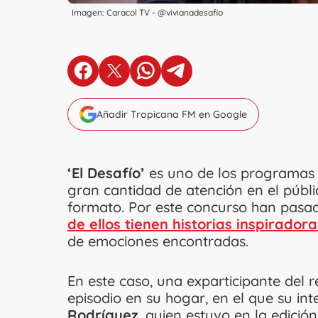
Imagen: Caracol TV - @vivianadesafio
en Facebook
en X
en Whatsapp
en Telegram
Añadir Tropicana FM en Google
‘El Desafío’
es uno de los programas d
gran cantidad de atención en el públ
formato. Por este concurso han pas
de ellos tienen historias inspirador
de emociones encontradas.
En este caso, una exparticipante del 
episodio en su hogar, en el que su int
Rodríguez
, quien estuvo en la edició