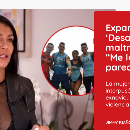
Expar
‘Desa
maltr
“Me l
pare
La mujer
interpus
exnovio,
violencia
JIMMY RIAÑ