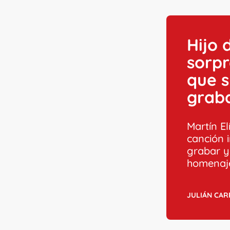
Hijo 
sorpr
que 
grab
Martín El
canción 
grabar y
homenaj
JULIÁN CA