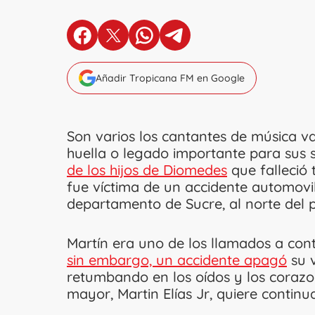
en Facebook
en X
en Whatsapp
en Telegram
Añadir Tropicana FM en Google
Son varios los cantantes de música va
huella o legado importante para sus 
de los hijos de Diomedes
que falleció
fue víctima de un accidente automovil
departamento de Sucre, al norte del p
Martín era uno de los llamados a cont
sin embargo, un accidente apagó
su v
retumbando en los oídos y los corazon
mayor, Martin Elías Jr, quiere continu