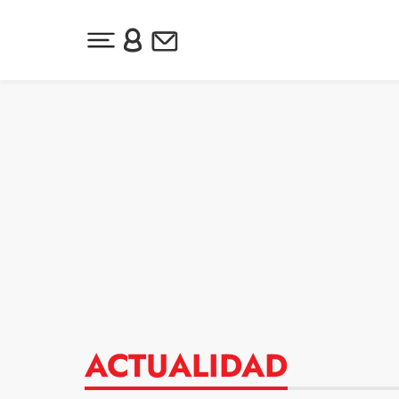
Desplegar menú principal
Inicia sesión o regístrate
Newsletter
Ir al contenido
ACTUALIDAD