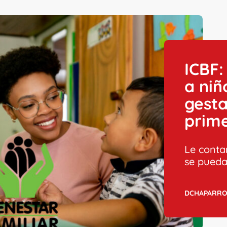
ICBF:
a niñ
gesta
prime
Le conta
se pueda 
DCHAPARR