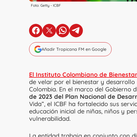
Foto: Getty - ICBF
en Facebook
en X
en Whatsapp
en Telegram
Añadir Tropicana FM en Google
El Instituto Colombiano de Bienestar
de velar por el bienestar y desarrollo 
Colombia. En el marco del Gobierno 
de 2023 del Plan Nacional de Desarr
Vida”, el ICBF ha fortalecido sus servi
educación inicial de niñas, niños y pe
vulnerabilidad.
La entidad trabaja en conjunto con di