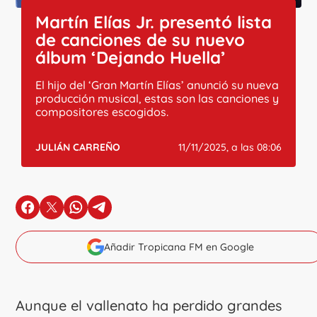
Martín Elías Jr. presentó lista
de canciones de su nuevo
álbum ‘Dejando Huella’
El hijo del ‘Gran Martín Elías’ anunció su nueva
producción musical, estas son las canciones y
compositores escogidos.
JULIÁN CARREÑO
11/11/2025, a las 08:06
en Facebook
en X
en Whatsapp
en Telegram
Añadir Tropicana FM en Google
Aunque el vallenato ha perdido grandes