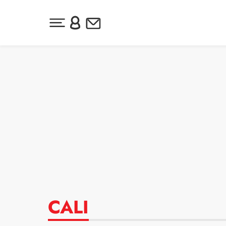
Desplegar menú principal
Inicia sesión o regístrate
Newsletter
Ir al contenido
CALI