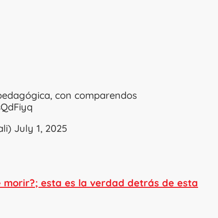
a pedagógica, con comparendos
sQdFiyq
ali)
July 1, 2025
e morir?; esta es la verdad detrás de esta