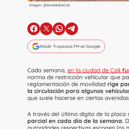
Imagen: @AlcaldiaDeCali
en Facebook
en X
en Whatsapp
en Telegram
Añadir Tropicana FM en Google
Cada semana,
en la ciudad de Cal
i f
norma de restricción vehícular que pa
reglamentación de movilidad
rige pa
la circulación para algunos vehículo
que suele hacerse en ciertas avenidas 
A través del último dígito de la placa
parcial en cada día de la semana.
D
autoridades respectivas escogen los 