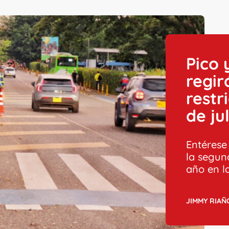
Pico 
regir
restri
de ju
Entérese
la segun
año en la
JIMMY RIAÑ