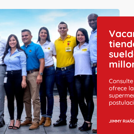
Vaca
tiend
sueld
millo
Consulte
ofrece l
supermer
postulac
JIMMY RIAÑ