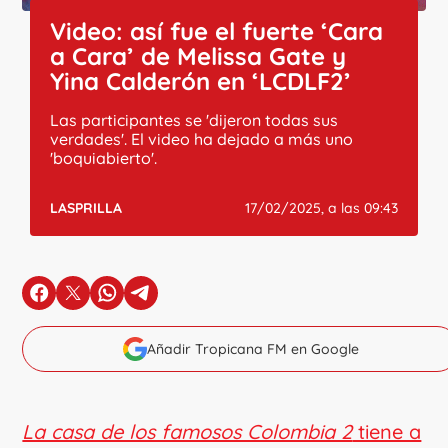
Video: así fue el fuerte ‘Cara
a Cara’ de Melissa Gate y
Yina Calderón en ‘LCDLF2’
Las participantes se 'dijeron todas sus
verdades'. El video ha dejado a más uno
'boquiabierto'.
LASPRILLA
17/02/2025, a las 09:43
en Facebook
en X
en Whatsapp
en Telegram
Añadir Tropicana FM en Google
La casa de los famosos Colombia 2
tiene a