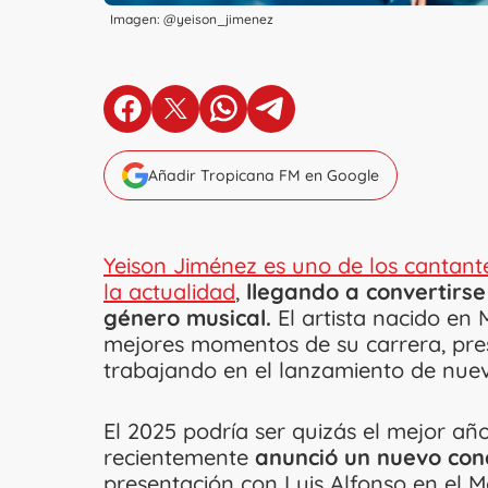
Imagen: @yeison_jimenez
en Facebook
en X
en Whatsapp
en Telegram
Añadir Tropicana FM en Google
Yeison Jiménez es uno de los cantan
la actualidad
,
llegando a convertirse
género musical.
El artista nacido en
mejores momentos de su carrera, pres
trabajando en el lanzamiento de nuevo
El 2025 podría ser quizás el mejor año
recientemente
anunció un nuevo conc
presentación con Luis Alfonso en el M