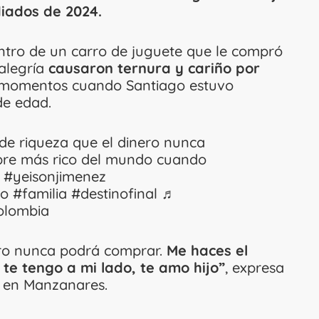
iados de 2024.
dentro de un carro de juguete que le compró
alegría
causaron ternura y cariño por
s momentos cuando Santiago estuvo
de edad.
 de riqueza que el dinero nunca
bre más rico del mundo cuando
️
#yeisonjimenez
jo
#familia
#destinofinal
♬
Colombia
nero nunca podrá comprar.
Me haces el
e tengo a mi lado, te amo hijo”
, expresa
o en Manzanares.