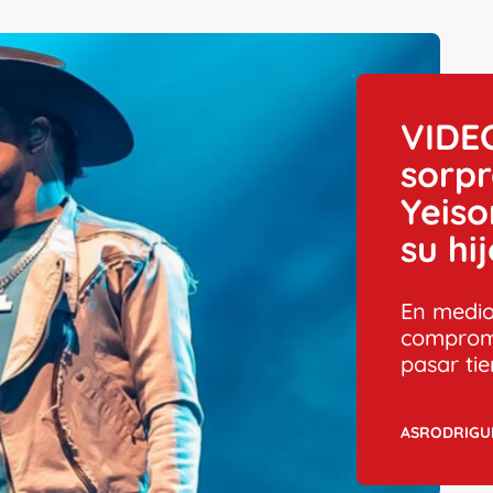
VIDEO
sorp
Yeiso
su hi
En medio
compromi
pasar ti
ASRODRIGU