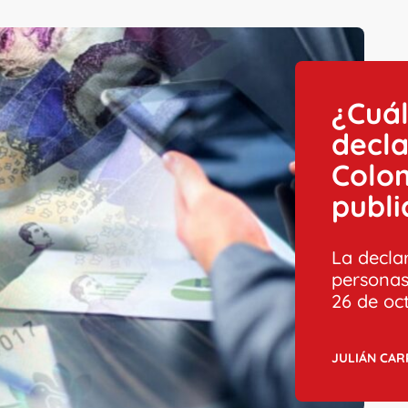
¿Cuál
decla
Colo
publi
La decla
personas
26 de oc
JULIÁN CA