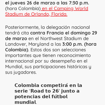
el jueves 26 de marzo a las 7:30 p.m.
(hora Colombia)
en el Camping World
Stadium de Orlando, Florida.
Posteriormente, la delegación nacional
tendrá cita
contra Francia el domingo 29
de marzo
en el Northwest Stadium de
Landover, Maryland a las
3:00 p.m. (hora
Colombia)
. Estos dos son selecciones
importantes que tienen reconocimiento
internacional por su desempeño en el
Mundial, sus participaciones históricas y
sus jugadores.
𝗖𝗼𝗹𝗼𝗺𝗯𝗶𝗮 𝗰𝗼𝗺𝗽𝗲𝘁𝗶𝗿𝗮́ 𝗲𝗻 𝗹𝗮
𝘀𝗲𝗿𝗶𝗲 ‘𝗥𝗼𝗮𝗱 𝘁𝗼 𝟮𝟲’ 𝗷𝘂𝗻𝘁𝗼 𝗮
𝗽𝗼𝘁𝗲𝗻𝗰𝗶𝗮𝘀 𝗱𝗲𝗹 𝗳𝘂́𝘁𝗯𝗼𝗹
𝗺𝘂𝗻𝗱𝗶𝗮𝗹.