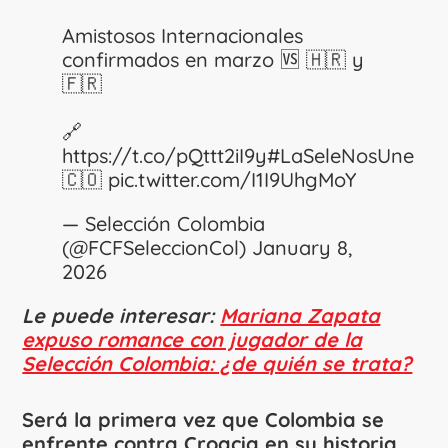
Amistosos Internacionales
confirmados en marzo 🆚 🇭🇷 y
🇫🇷
🔗
https://t.co/pQttt2iI9y
#LaSeleNosUne
🇨🇴
pic.twitter.com/I1I9UhgMoY
— Selección Colombia
(@FCFSeleccionCol)
January 8,
2026
Le puede interesar:
Mariana Zapata
expuso romance con jugador de la
Selección Colombia: ¿de quién se trata?
Será la primera vez que Colombia se
enfrente contra Croacia en su historia
,