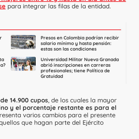
se
para integrar las filas de la entidad.
r
Presos en Colombia podrían recibir
salario mínimo y hasta pensión:
estas son las condiciones
ta
Universidad Militar Nueva Granada
la?
abrió inscripciones en carreras
profesionales; tiene Política de
Gratuidad
de 14.900 cupos
, de los cuales la mayor
no y el porcentaje restante es para el
r presenta varios cambios para el presente
uellos que hagan parte del Ejército