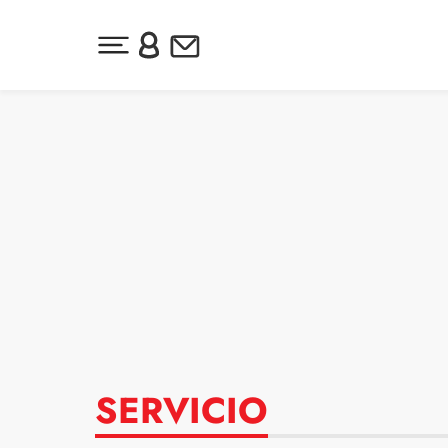
Desplegar menú principal
Inicia sesión o regístrate
Newsletter
Ir al contenido
SERVICIO