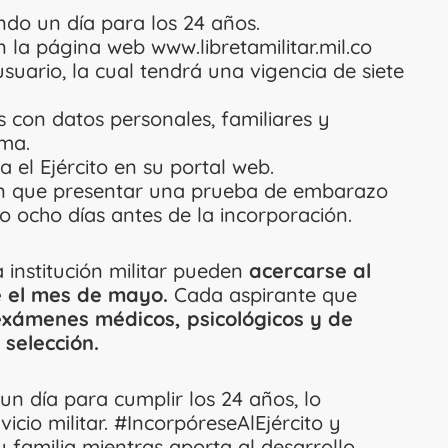
ndo un día para los 24 años.
n la página web www.libretamilitar.mil.co
suario, la cual tendrá una vigencia de siete
os con datos personales, familiares y
ema.
a el Ejército en su portal web.
rán que presentar una prueba de embarazo
o ocho días antes de la incorporación.
 institución militar pueden
acercarse al
e el mes de mayo.
Cada aspirante que
exámenes médicos, psicológicos y de
 selección.
 un día para cumplir los 24 años, lo
icio militar.
#IncorpóreseAlEjército
y
u familia mientras aporta al desarrollo