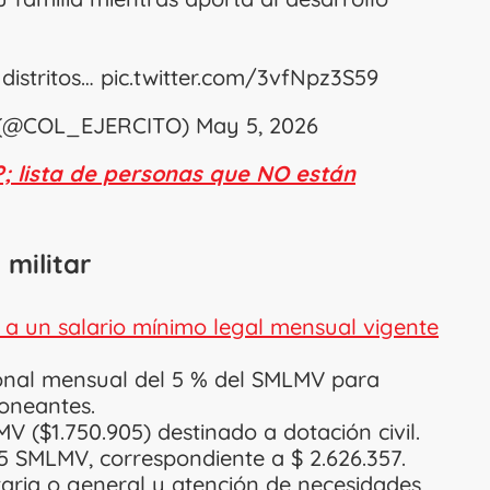
distritos…
pic.twitter.com/3vfNpz3S59
ia (@COL_EJERCITO)
May 5, 2026
?; lista de personas que NO están
 militar
 a un salario mínimo legal mensual vigente
onal mensual del 5 % del SMLMV para
oneantes.
V ($1.750.905) destinado a dotación civil.
1,5 SMLMV, correspondiente a $ 2.626.357.
itaria o general y atención de necesidades