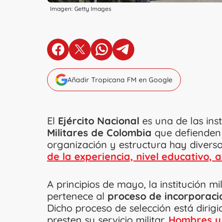
Imagen: Getty Images
en Facebook
en X
en Whatsapp
en Telegram
Añadir Tropicana FM en Google
El
Ejército Nacional
es una de las ins
Militares de Colombia
que defienden 
organización y estructura hay divers
de la experiencia, nivel educativo, a
A principios de mayo, la institución m
pertenece al
proceso de incorporaci
Dicho proceso de selección está dirig
presten su servicio militar.
Hombres y 