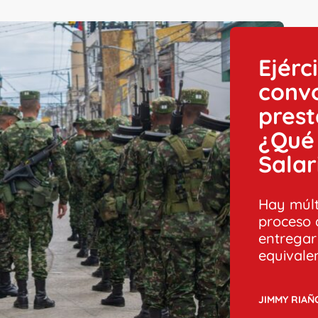
Ejérc
conv
prest
¿Qué 
Salar
Hay múlt
proceso 
entregar
equivalen
JIMMY RIAÑ