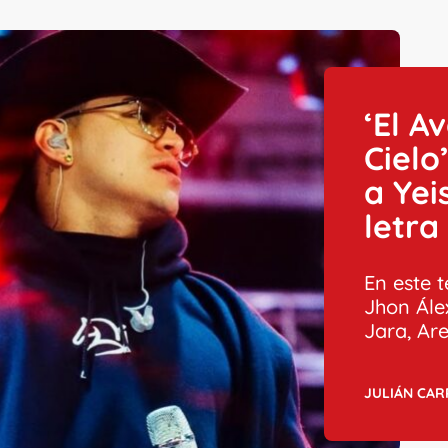
‘El A
Cielo
a Yei
letra 
En este 
Jhon Ále
Jara, Are
JULIÁN CA