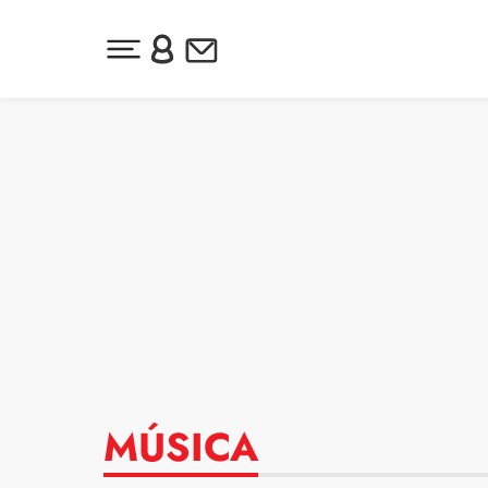
Desplegar menú principal
Inicia sesión o regístrate
Newsletter
Ir al contenido
MÚSICA