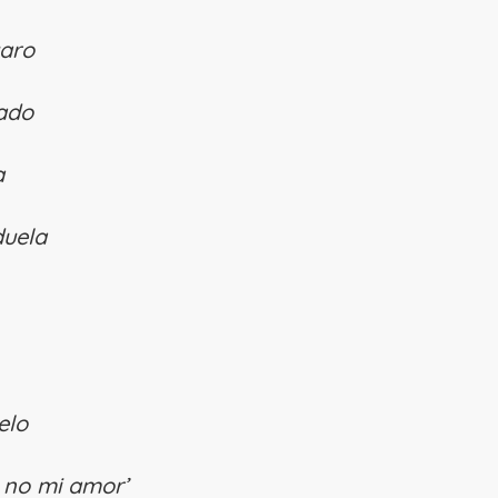
uaro
gado
a
duela
elo
 no mi amor’