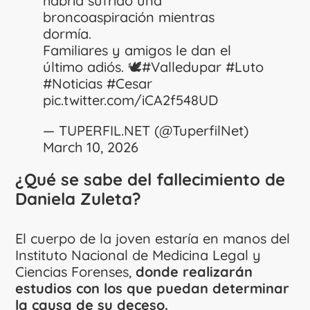
habría sufrido una
broncoaspiración mientras
dormía.
Familiares y amigos le dan el
último adiós. 🕊️
#Valledupar
#Luto
#Noticias
#Cesar
pic.twitter.com/iCA2f548UD
— TUPERFIL.NET (@TuperfilNet)
March 10, 2026
¿Qué se sabe del fallecimiento de
Daniela Zuleta?
El cuerpo de la joven estaría en manos del
Instituto Nacional de Medicina Legal y
Ciencias Forenses,
donde realizarán
estudios con los que puedan determinar
la causa de su deceso.