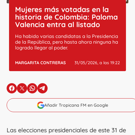
Mujeres más votadas en la
historia de Colombia: Paloma
Valencia entra al listado
Ha habido varias candidatas a la Presidencia
de la República, pero hasta ahora ninguna ha
logrado llegar al poder.
MARGARITA CONTRERAS
31/05/2026, a las 19:22
en Facebook
en X
en Whatsapp
en Telegram
Añadir Tropicana FM en Google
Las elecciones presidenciales de este 31 de