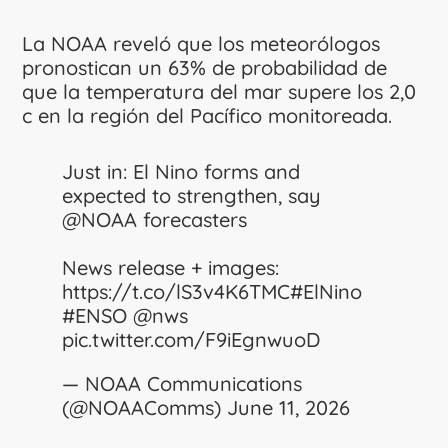
La NOAA reveló que los meteorólogos
pronostican un 63% de probabilidad de
que la temperatura del mar supere los 2,0
c en la región del Pacífico monitoreada.
Just in: El Nino forms and
expected to strengthen, say
@NOAA
forecasters
News release + images:
https://t.co/lS3v4K6TMC
#ElNino
#ENSO
@nws
pic.twitter.com/F9iEgnwuoD
— NOAA Communications
(@NOAAComms)
June 11, 2026