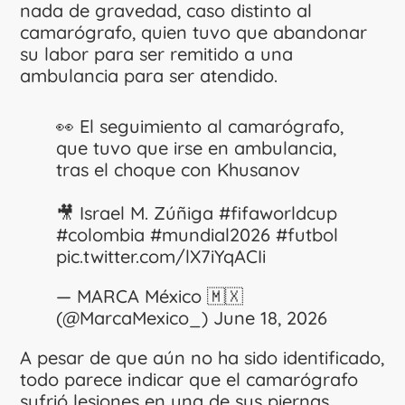
nada de gravedad, caso distinto al
camarógrafo, quien tuvo que abandonar
su labor para ser remitido a una
ambulancia para ser atendido.
👀 El seguimiento al camarógrafo,
que tuvo que irse en ambulancia,
tras el choque con Khusanov
🎥 Israel M. Zúñiga
#fifaworldcup
#colombia
#mundial2026
#futbol
pic.twitter.com/lX7iYqACIi
— MARCA México 🇲🇽
(@MarcaMexico_)
June 18, 2026
A pesar de que aún no ha sido identificado,
todo parece indicar que el camarógrafo
sufrió lesiones en una de sus piernas,