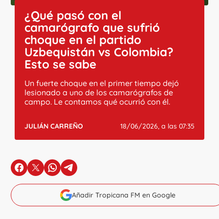
¿Qué pasó con el
camarógrafo que sufrió
choque en el partido
Uzbequistán vs Colombia?
Esto se sabe
Un fuerte choque en el primer tiempo dejó
lesionado a uno de los camarógrafos de
campo. Le contamos qué ocurrió con él.
JULIÁN CARREÑO
18/06/2026, a las 07:35
en Facebook
en X
en Whatsapp
en Telegram
Añadir Tropicana FM en Google