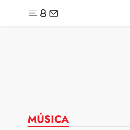
Desplegar menú principal
Inicia sesión o regístrate
Newsletter
Ir al contenido
MÚSICA