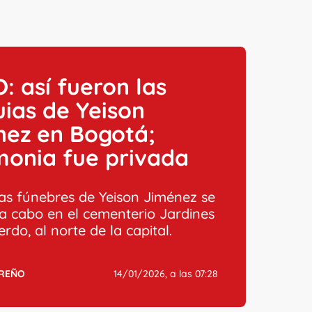
: así fueron las
ias de Yeison
nez en Bogotá;
monia fue privada
as fúnebres de Yeison Jiménez se
 a cabo en el cementerio Jardines
rdo, al norte de la capital.
RREÑO
14/01/2026, a las 07:28