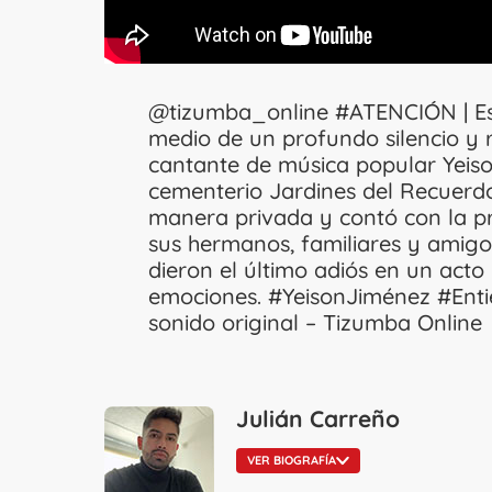
@tizumba_online
#ATENCIÓN
| E
medio de un profundo silencio y 
cantante de música popular Yeis
cementerio Jardines del Recuerdo
manera privada y contó con la pre
sus hermanos, familiares y amigo
dieron el último adiós en un acto
emociones.
#YeisonJiménez
#Enti
sonido original – Tizumba Online
Julián Carreño
VER BIOGRAFÍA