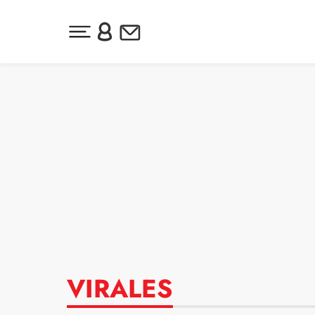
Desplegar menú principal
Inicia sesión o regístrate
Newsletter
Ir al contenido
VIRALES