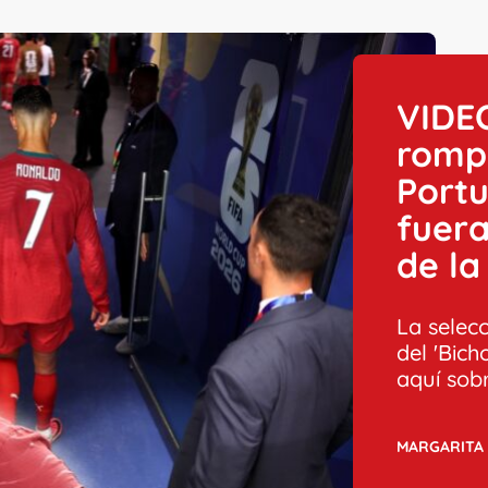
VIDEO
rompi
Port
fuera
de la
La selec
del 'Bich
aquí sob
MARGARITA