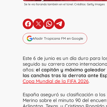
Se le vio llorando también en el túnel. Créditos: Getty Images
en Facebook
en X
en Whatsapp
en Telegram
Añadir Tropicana FM en Google
Este 6 de junio es un día duro para l
seguido su carrera como internaciona
años:
el capitán y máximo goleador h
las canchas tras la derrota ante E
Copa Mundial de la FIFA 2026
.
España aseguró su clasificación a los 
Merino sobre el minuto 90 del encuen
Arlington, Texas, y Cristiano Ronaldo