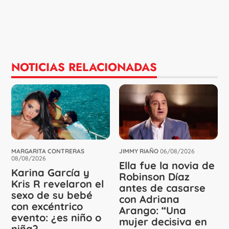
NOTICIAS RELACIONADAS
MARGARITA CONTRERAS
JIMMY RIAÑO
06/08/2026
08/08/2026
Ella fue la novia de
Karina García y
Robinson Díaz
Kris R revelaron el
antes de casarse
sexo de su bebé
con Adriana
con excéntrico
Arango: “Una
evento: ¿es niño o
mujer decisiva en
niña?