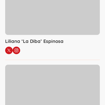
Liliana ‘La Diba’ Espinosa
Sigue a Liliana ‘La Diba’ Espinosa
en X
en Instagram