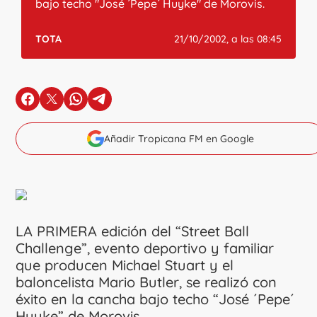
bajo techo "José ´Pepe´ Huyke" de Morovis.
TOTA
21/10/2002, a las 08:45
en Facebook
en X
en Whatsapp
en Telegram
Añadir Tropicana FM en Google
LA PRIMERA edición del “Street Ball
Challenge”, evento deportivo y familiar
que producen Michael Stuart y el
baloncelista Mario Butler, se realizó con
éxito en la cancha bajo techo “José ´Pepe´
Huyke” de Morovis.