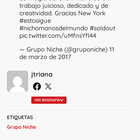
trabajo juicioso, dedicado y de
creatividad. Gracias New York
#estosigue
#nichomanosdelmundo
#soldout
pic.twitter.com/uMfnsYfI44
— Grupo Niche (@gruponiche)
11
de marzo de 2017
jtriana
en Facebook
en X
VER BIOGRAFÍA
ETIQUETAS
Grupo Niche