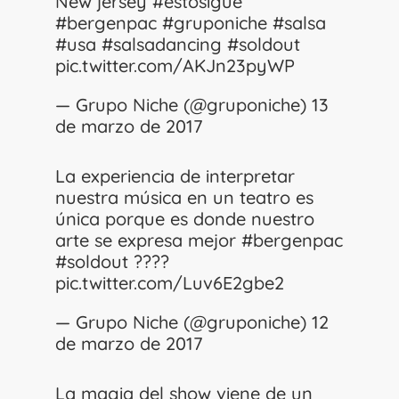
New jersey
#estosigue
#bergenpac
#gruponiche
#salsa
#usa
#salsadancing
#soldout
pic.twitter.com/AKJn23pyWP
— Grupo Niche (@gruponiche)
13
de marzo de 2017
La experiencia de interpretar
nuestra música en un teatro es
única porque es donde nuestro
arte se expresa mejor
#bergenpac
#soldout
????
pic.twitter.com/Luv6E2gbe2
— Grupo Niche (@gruponiche)
12
de marzo de 2017
La magia del show viene de un