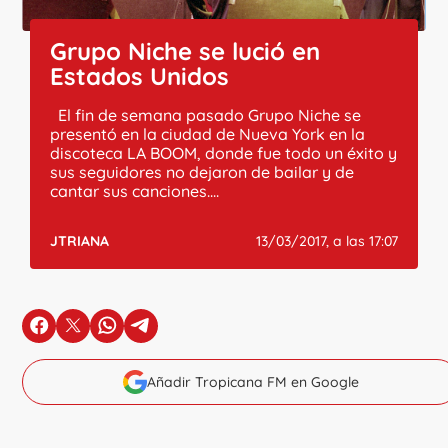
Grupo Niche se lució en
Estados Unidos
El fin de semana pasado Grupo Niche se
presentó en la ciudad de Nueva York en la
discoteca LA BOOM, donde fue todo un éxito y
sus seguidores no dejaron de bailar y de
cantar sus canciones....
JTRIANA
13/03/2017, a las 17:07
en Facebook
en X
en Whatsapp
en Telegram
Añadir Tropicana FM en Google