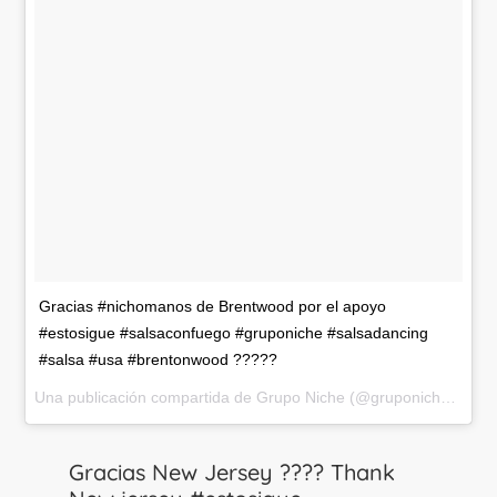
Gracias #nichomanos de Brentwood por el apoyo
#estosigue #salsaconfuego #gruponiche #salsadancing
#salsa #usa #brentonwood ?????
Una publicación compartida de Grupo Niche (@gruponicheoficial) el
Gracias New Jersey ???? Thank