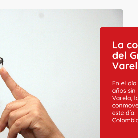
La c
del G
Vare
En el dí
años sin
Varela, 
conmove
este día
Colombia