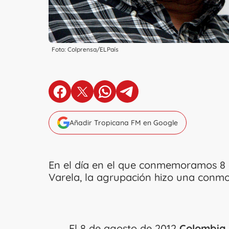
Foto: Colprensa/ELPaís
en Facebook
en X
en Whatsapp
en Telegram
Añadir Tropicana FM en Google
En el día en el que conmemoramos 8 a
Varela, la agrupación hizo una conm
El 8 de agosto de 2012
Colombia