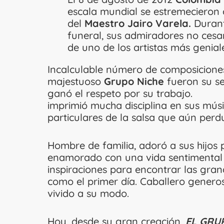
escala mundial se estremecieron c
del
Maestro Jairo Varela.
Durant
funeral, sus admiradores no cesar
de uno de los artistas más genia
Incalculable número de composiciones,
majestuoso
Grupo Niche
fueron su se
ganó el respeto por su trabaj
imprimió mucha disciplina en sus mú
particulares de la salsa que aún perdu
Hombre de familia, adoró a sus hijos
enamorado con una vida sentimental 
inspiraciones para encontrar las
como el primer día. Caballero generos
vivido a su modo.
Hoy, desde su gran creación,
EL GRU