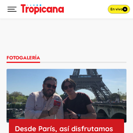
En vivo
Desplegar menú principal
Ir al contenido
FOTOGALERÍA
Desde París, así disfrutamos