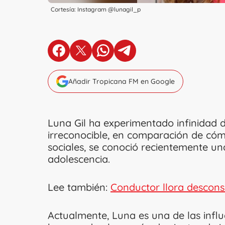
Cortesía: Instagram @lunagil_p
en Facebook
en X
en Whatsapp
en Telegram
Añadir Tropicana FM en Google
Luna Gil ha experimentado infinidad d
irreconocible, en comparación de cóm
sociales, se conoció recientemente un
adolescencia.
Lee también:
Conductor llora descon
Actualmente, Luna es una de las influ