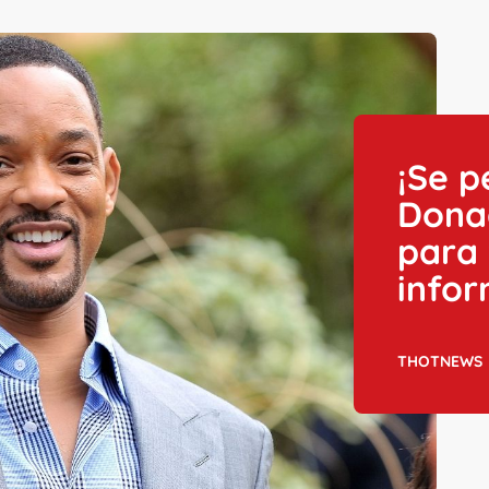
¡Se p
Donac
para
info
THOTNEWS