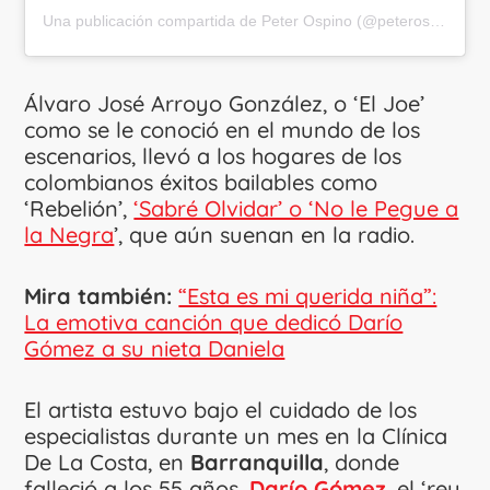
Una publicación compartida de Peter Ospino (@peterospinoproducciones)
Álvaro José Arroyo González, o ‘El Joe’
como se le conoció en el mundo de los
escenarios, llevó a los hogares de los
colombianos éxitos bailables como
‘Rebelión’,
‘Sabré Olvidar’ o ‘No le Pegue a
la Negra
’, que aún suenan en la radio.
Mira también:
“Esta es mi querida niña”:
La emotiva canción que dedicó Darío
Gómez a su nieta Daniela
El artista estuvo bajo el cuidado de los
especialistas durante un mes en la Clínica
De La Costa, en
Barranquilla
, donde
falleció a los 55 años.
Darío Gómez
, el ‘rey