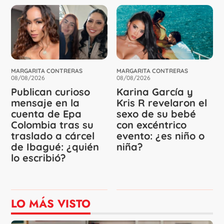
MARGARITA CONTRERAS
MARGARITA CONTRERAS
08/08/2026
08/08/2026
Publican curioso
Karina García y
mensaje en la
Kris R revelaron el
cuenta de Epa
sexo de su bebé
Colombia tras su
con excéntrico
traslado a cárcel
evento: ¿es niño o
de Ibagué: ¿quién
niña?
lo escribió?
LO MÁS VISTO