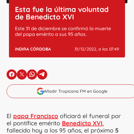
Esta fue la última voluntad
de Benedicto XVI
Este 31 de diciembre se confirmó la muerte
del papa emérito a sus 95 años.
INDIRA CÓRDOBA
31/12/2022, a las 07:49
en Facebook
en X
en Whatsapp
en Telegram
Añadir Tropicana FM en Google
El
papa Francisco
oficiará el funeral por
el pontífice emérito
Benedicto XVI
,
fallecido hoy a los 95 años, el próximo
5