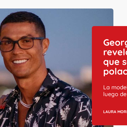
Geor
revel
que s
polac
La model
luego de
LAURA MOR