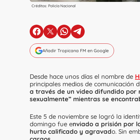
Créditos: Policía Nacional
en Facebook
en X
en Whatsapp
en Telegram
Añadir Tropicana FM en Google
Desde hace unos días el nombre de
H
principales medios de comunicación d
a través de un video difundido por 
sexualmente” mientras se encontrab
Este 5 de noviembre se logró la ident
domingo fue e
nviado a prisión por l
hurto calificado y agravad
o. Sin em
cargos.