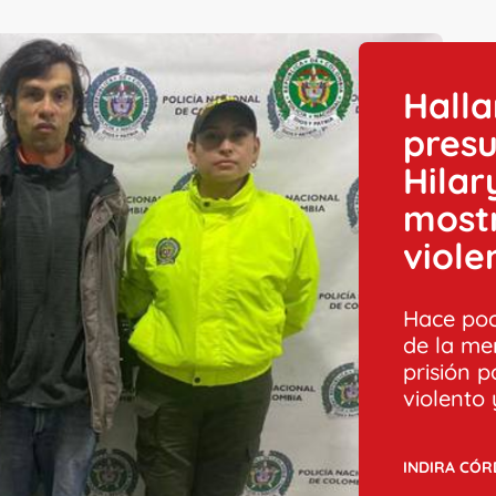
Hall
pres
Hilar
mostr
viole
Hace poc
de la me
prisión p
violento
INDIRA CÓ