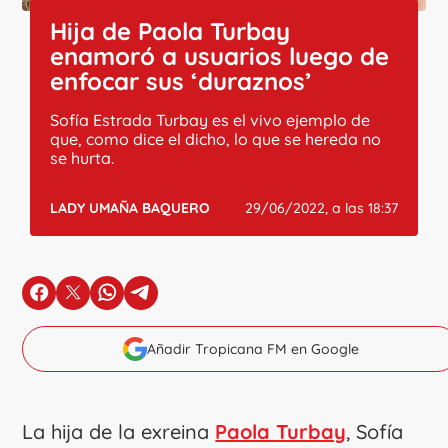
Hija de Paola Turbay
enamoró a usuarios luego de
enfocar sus ‘duraznos’
Sofía Estrada Turbay es el vivo ejemplo de
que, como dice el dicho, lo que se hereda no
se hurta.
LADY UMAÑA BAQUERO
29/06/2022, a las 18:37
en Facebook
en X
en Whatsapp
en Telegram
Añadir Tropicana FM en Google
La hija de la exreina
Paola Turbay
, Sofía