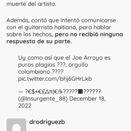
muerte del artista.
Además, contó que intentó comunicarse
con el guitarrista haitiano, para hablar
sobre los hechos
, pero no recibió ninguna
respuesta de su parte.
Uy como así que el Joe Arroyo es
puros plagios ???, orgullo
colombiano ????
pic.twitter.com/bhj6GHrLkb
— ?€$+€£∆π|€☕️?????‍⬛??????
(@Insurgente_88)
December 18,
2022
drodriguezb