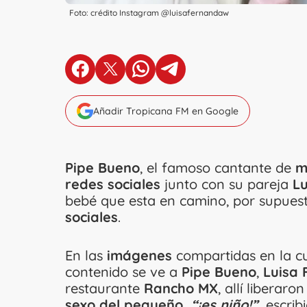
Foto: crédito Instagram @luisafernandaw
en Facebook
en X
en Whatsapp
en Telegram
Añadir Tropicana FM en Google
Pipe Bueno
, el famoso cantante de
m
redes sociales
junto con su pareja
L
bebé que esta en camino, por supuest
sociales
.
En las
imágenes
compartidas en la c
contenido se ve a
Pipe Bueno
,
Luisa
restaurante
Rancho MX
, allí liberar
sexo del pequeño,
“¡es niño!”,
escrib