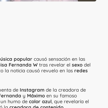
úsica popular
causó sensación en las
uisa Fernanda W
tras revelar el
sexo
del
o la noticia causó revuelo en las
redes
uenta de
Instagram
de la creadora de
 Fernanda
y
Máximo
en su famoso
on un humo de
color azul
, que revelaría el
ió la
creadora de contenido.