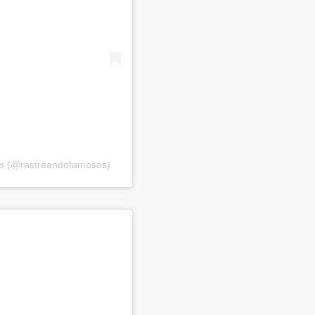
os (@rastreandofamosos)