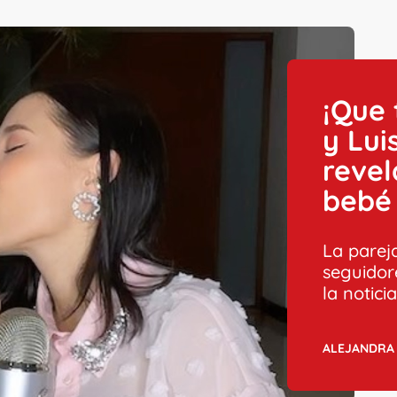
¡Que 
y Lui
revel
bebé
La parej
seguidor
la noticia
ALEJANDRA