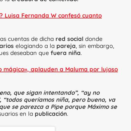
é? Luisa Fernanda W confesó cuanto
as cuentas de dicha
red social
donde
arios
elogiando a la
pareja
, sin embargo,
pues deseaban que
fuera niña
.
o mágico», aplauden a Maluma por lujoso
ueno, que sigan intentando”, “ay no
”, “todos queríamos niña, pero bueno, va
o que se parezca a Pipe porque Máximo se
suarios en la
publicación
.