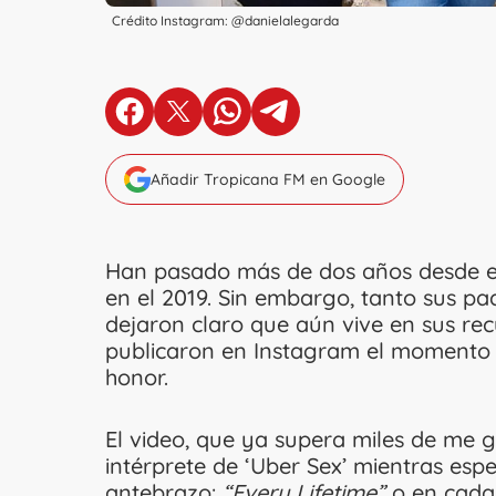
Crédito Instagram: @danielalegarda
en Facebook
en X
en Whatsapp
en Telegram
Añadir Tropicana FM en Google
Han pasado más de dos años desde el 
en el 2019. Sin embargo, tanto sus 
dejaron claro que aún vive en sus rec
publicaron en Instagram el momento 
honor.
El video, que ya supera miles de me gus
intérprete de ‘Uber Sex’ mientras esp
antebrazo:
“Every Lifetime”
o en cada 