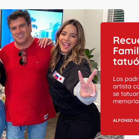
Recue
Famil
tatu
Los padr
artista 
se tatua
memoria
ALFONSO N