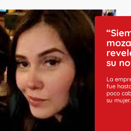
“Siem
moza
revel
su no
La empre
fue hast
poco cab
su mujer.