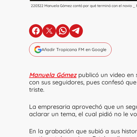
220322 Manuela Gómez contó por qué terminó con el novio _
en Facebook
en X
en Whatsapp
en Telegram
Añadir Tropicana FM en Google
Manuela Gómez
publicó un video en 
con sus seguidores, pues confesó q
triste.
La empresaria aprovechó que un segui
aclarar un tema, el cual pidió no le v
En la grabación que subió a sus histo