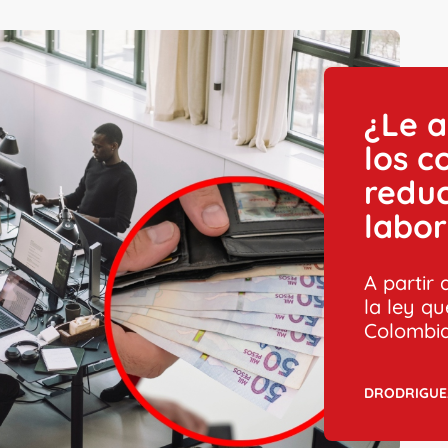
¿Le a
los c
reduc
labor
A partir 
la ley q
Colombia
DRODRIGUE