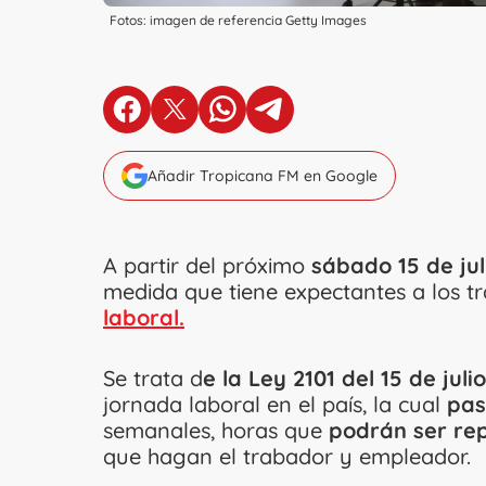
Fotos: imagen de referencia Getty Images
en Facebook
en X
en Whatsapp
en Telegram
Añadir Tropicana FM en Google
A partir del próximo
sábado 15 de jul
medida que tiene expectantes a los t
laboral.
Se trata d
e la Ley 2101 del 15 de juli
jornada laboral en el país, la cual
pas
semanales, horas que
podrán ser rep
que hagan el trabador y empleador.